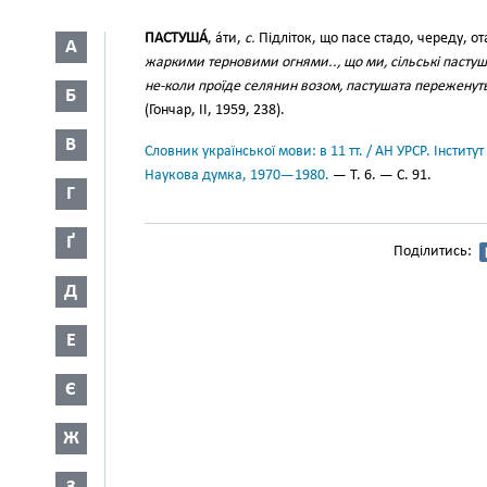
ПАСТУША́
, а́ти,
с.
Підліток, що пасе стадо, череду, отар
А
жаркими терновими огнями.., що ми, сільські пастуш
не-коли проїде селянин возом, пастушата переженуть
Б
(Гончар, II, 1959, 238).
В
Словник української мови: в 11 тт. / АН УРСР. Інститут
Наукова думка, 1970—1980.
— Т. 6. — С. 91.
Г
Ґ
Поділитись:
Д
Е
Є
Ж