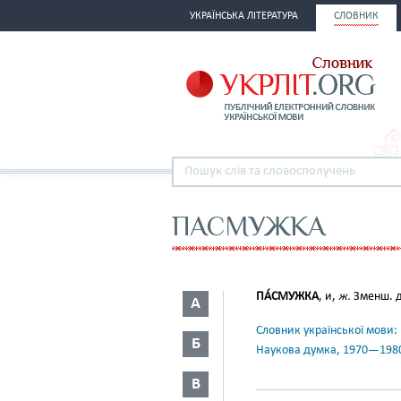
УКРАЇНСЬКА ЛІТЕРАТУРА
СЛОВНИК
ПАСМУЖКА
ПА́СМУЖКА
, и,
ж.
Зменш. 
А
Словник української мови: в 
Б
Наукова думка, 1970—198
В