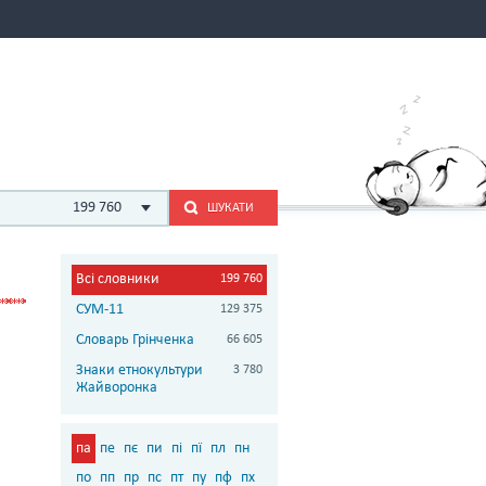
199 760
ШУКАТИ
Всі словники
199 760
СУМ-11
129 375
Словарь Грінченка
66 605
Знаки етнокультури
3 780
Жайворонка
па
пе
пє
пи
пі
пї
пл
пн
по
пп
пр
пс
пт
пу
пф
пх