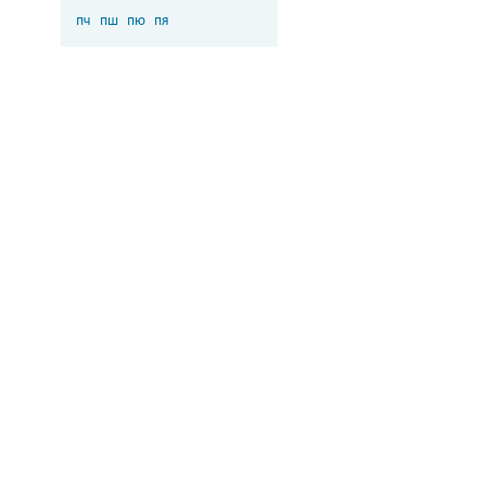
пч
пш
пю
пя