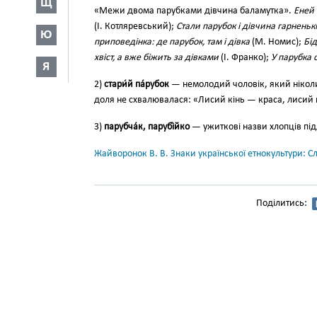
Щ
«Межи двома па­рубками дівчина баламутка».
Еней 
(І. Котляревський);
Стали парубок і дівчина гарненьк
Ю
приповедінка: де парубок, там і дівка
(М. Номис);
Бід
хвіст, а вже біжить за дівками
(І. Франко);
У парубка 
Я
2)
ста­ри́й па́рубок
— немолодий чоловік, який ніколи
доля не схвалювалася: «Лисий кінь — кра­са, лисий
3)
па­рубча́к, парубі́йко
— ужиткові назви хлопців підл
Жайворонок В. В. Знаки української етнокультури: С
Поділитись: