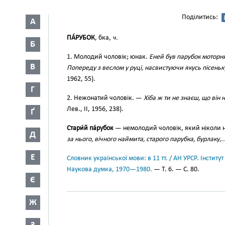
Поділитись:
А
ПА́РУБОК
, бка,
ч.
Б
1. Молодий чоловік; юнак.
Еней був парубок моторни
В
Попереду з веслом у руці, насвистуючи якусь пісень
1962, 55).
Г
2. Нежонатий чоловік. —
Хіба ж ти не знаєш, що він
Лев., II, 1956, 238).
Ґ
Стари́й па́рубок
— немолодий чоловік, який ніколи 
Д
за нього, вічного наймита, старого парубка, бурлаку,..
Е
Словник української мови: в 11 тт. / АН УРСР. Інститут
Наукова думка, 1970—1980.
— Т. 6. — С. 80.
Є
Ж