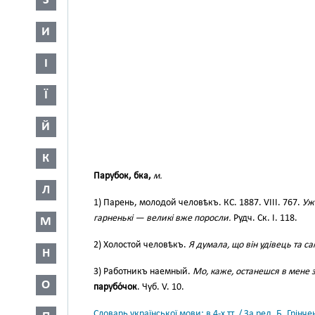
З
И
І
Ї
Й
К
Парубок, бка,
м.
Л
1) Парень, молодой человѣкъ. КС. 1887. VIII. 767.
Уж
гарненькі — великі вже поросли.
Рудч. Ск. І. 118.
М
2) Холостой человѣкъ.
Я думала, що він удівець та са
Н
3) Работникъ наемный.
Мо, каже, останешся в мене 
О
парубо́чок
. Чуб. V. 10.
Словарь української мови: в 4-х тт. / За ред. Б. Грін