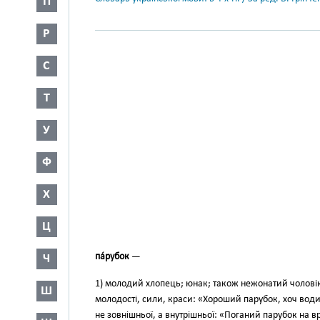
П
Р
С
Т
У
Ф
Х
Ц
па́рубок
—
Ч
1) молодий хлопець; юнак; також нежонатий чоловік
Ш
молодості, сили, кра­си: «Хороший парубок, хоч води
не зовнішньої, а внутрішньої: «Поганий парубок на в