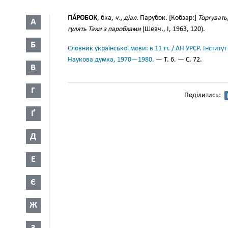
ПА́РОБОК
, бка,
ч., діал.
Парубок. [Кобзар:]
Торгувать
А
гулять Таки з паробками
(Шевч., І, 1963, 120).
Б
Словник української мови: в 11 тт. / АН УРСР. Інститут
Наукова думка, 1970—1980.
— Т. 6. — С. 72.
В
Г
Поділитись:
Ґ
Д
Е
Є
Ж