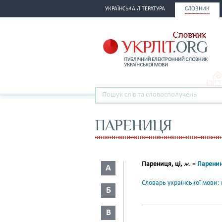
УКРАЇНСЬКА ЛІТЕРАТУРА
СЛОВНИК
ПАРЕНИЦЯ
Парениця, ці,
ж.
=
Парени
А
Словарь української мови: в
Б
В