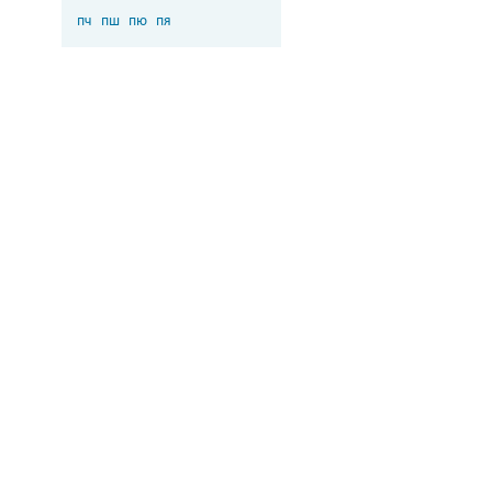
пч
пш
пю
пя