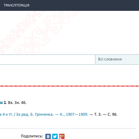
ТРАНСЛІТЕРАЦІЯ
Всі словники
на
1
. Вх. Зн. 46.
 4-х тт. / За ред. Б. Грінченка. — К., 1907—1909.
— Т. 3. — С. 96.
Поділитись: