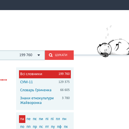
199 760
ШУКАТИ
Всі словники
199 760
СУМ-11
129 375
Словарь Грінченка
66 605
Знаки етнокультури
3 780
Жайворонка
па
пе
пє
пи
пі
пї
пл
пн
по
пп
пр
пс
пт
пу
пф
пх