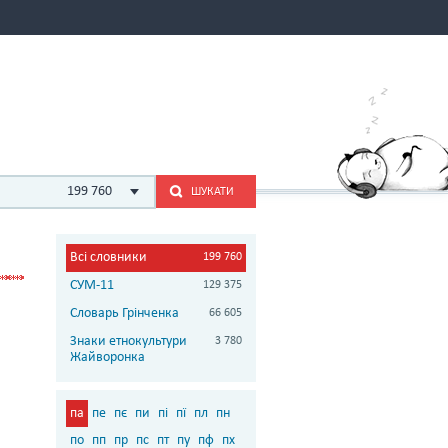
199 760
ШУКАТИ
Всі словники
199 760
СУМ-11
129 375
Словарь Грінченка
66 605
Знаки етнокультури
3 780
Жайворонка
па
пе
пє
пи
пі
пї
пл
пн
по
пп
пр
пс
пт
пу
пф
пх