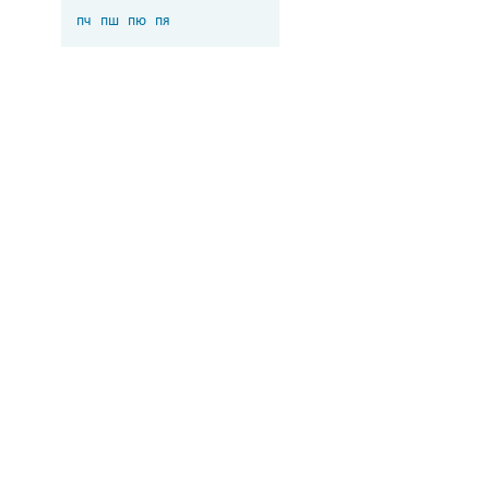
пч
пш
пю
пя