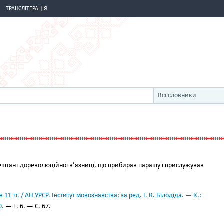
ТРАНСЛІТЕРАЦІЯ
Всі словники
штант дореволюційної в’язниці, що прибирав парашу і прислужував
11 тт. / АН УРСР. Інститут мовознавства; за ред. І. К. Білодіда. — К.:
0.
— Т. 6. — С. 67.