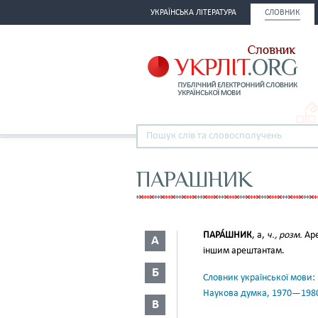
УКРАЇНСЬКА ЛІТЕРАТУРА
СЛОВНИК
ПАРАШНИК
ПАРА́ШНИК
, а,
ч., розм.
Аре
А
іншим арештантам.
Б
Словник української мови: в 
Наукова думка, 1970—198
В