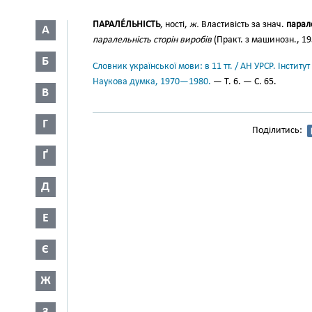
ПАРАЛЕ́ЛЬНІСТЬ
, ності,
ж.
Властивість за знач.
парал
А
паралельність сторін виробів
(Практ. з машинозн., 195
Б
Словник української мови: в 11 тт. / АН УРСР. Інститут
Наукова думка, 1970—1980.
— Т. 6. — С. 65.
В
Г
Поділитись:
Ґ
Д
Е
Є
Ж