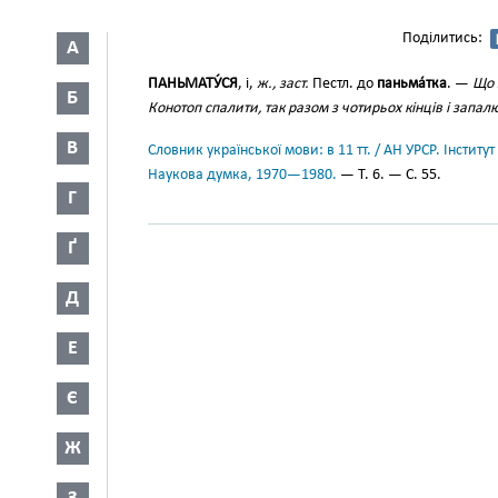
Поділитись:
А
ПАНЬМАТУ́СЯ
, і,
ж., заст.
Пестл. до
паньма́тка
. —
Що 
Б
Конотоп спалити, так разом з чотирьох кінців і запал
В
Словник української мови: в 11 тт. / АН УРСР. Інститут
Наукова думка, 1970—1980.
— Т. 6. — С. 55.
Г
Ґ
Д
Е
Є
Ж