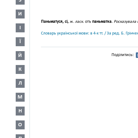
З
И
Паньматуся, сі,
ж. ласк.
отъ
паньматка
.
Росказувала 
І
Словарь української мови: в 4-х тт. / За ред. Б. Грін
Ї
Й
Поділитись:
К
Л
М
Н
О