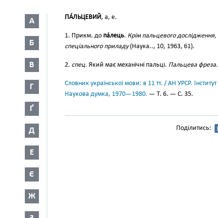
ПА́ЛЬЦЕВИЙ
, а, е.
А
1. Прикм. до
па́лець
.
Крім пальцевого дослідження, 
Б
спеціального приладу
(Наука.., 10, 1963, 61).
В
2.
спец.
Який має механічні пальці.
Пальцева фреза.
Словник української мови: в 11 тт. / АН УРСР. Інститут
Г
Наукова думка, 1970—1980.
— Т. 6. — С. 35.
Ґ
Поділитись:
Д
Е
Є
Ж