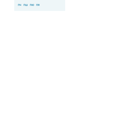
пч
пш
пю
пя