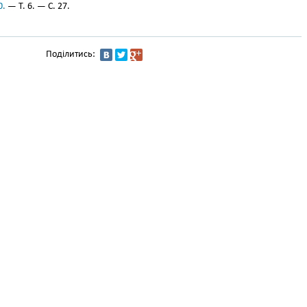
0.
— Т. 6. — С. 27.
Поділитись: