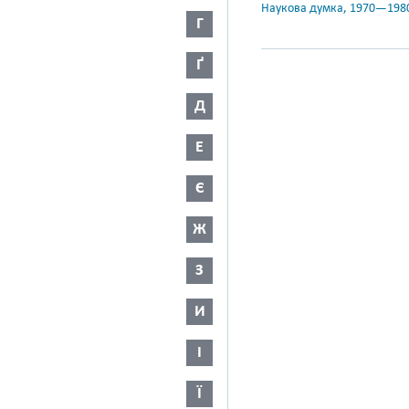
Наукова думка, 1970—198
Г
Ґ
Д
Е
Є
Ж
З
И
І
Ї