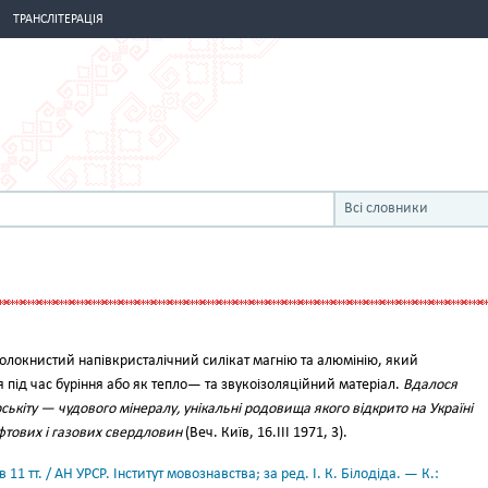
ТРАНСЛІТЕРАЦІЯ
Всі словники
олокнистий напівкристалічний силікат магнію та алюмінію, який
 під час буріння або як тепло— та звукоізоляційний матеріал.
Вдалося
кіту — чудового мінералу, унікальні родовища якого відкрито на Україні
фтових і газових свердловин
(Веч. Київ, 16.III 1971, 3).
11 тт. / АН УРСР. Інститут мовознавства; за ред. І. К. Білодіда. — К.: