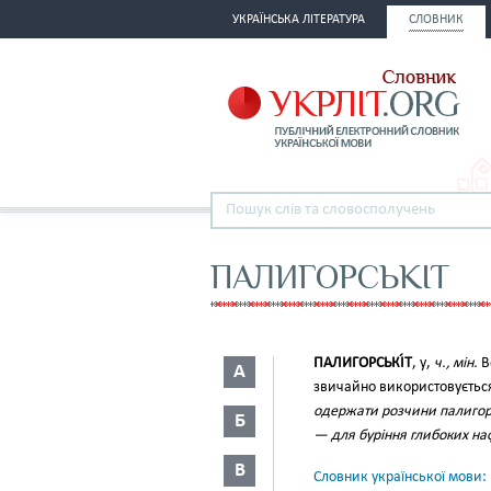
УКРАЇНСЬКА ЛІТЕРАТУРА
СЛОВНИК
ПАЛИГОРСЬКІТ
ПАЛИГОРСЬКІ́Т
, у,
ч., мін.
В
А
звичайно використовується
одержати розчини палигорсь
Б
— для буріння глибоких на
В
Словник української мови: в 