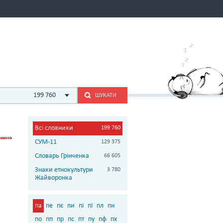
199 760
ШУКАТИ
Всі словники
199 760
СУМ-11
129 375
Словарь Грінченка
66 605
Знаки етнокультури
3 780
Жайворонка
па
пе
пє
пи
пі
пї
пл
пн
по
пп
пр
пс
пт
пу
пф
пх