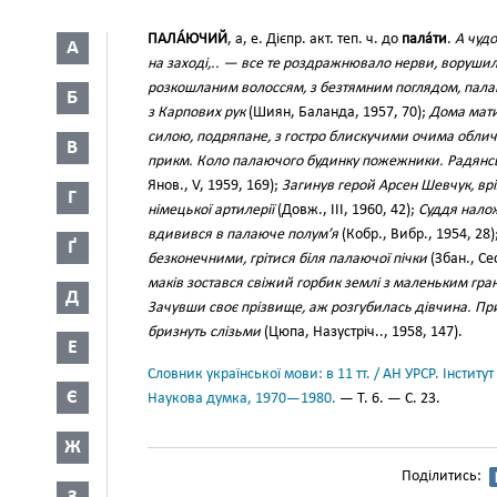
ПАЛА́ЮЧИЙ
, а, е. Дієпр. акт. теп. ч. до
пала́ти
.
А чудо
А
на заході,.. — все те роздражнювало нерви, воруши
розкошланим волоссям, з безтямним поглядом, пала
Б
з Карпових рук
(Шиян, Баланда, 1957, 70);
Дома мат
силою, подряпане, з гостро блискучими очима обли
В
прикм. Коло палаючого будинку пожежники. Радянсь
Янов., V, 1959, 169);
Загинув герой Арсен Шевчук, вр
Г
німецької артилерії
(Довж., III, 1960, 42);
Суддя нало
вдивився в палаюче полум’я
(Кобр., Вибр., 1954, 28)
Ґ
безконечними, грітися біля палаючої пічки
(Збан., Се
маків зостався свіжий горбик землі з маленьким гра
Д
Зачувши своє прізвище, аж розгубилась дівчина. Прит
бризнуть слізьми
(Цюпа, Назустріч.., 1958, 147).
Е
Словник української мови: в 11 тт. / АН УРСР. Інститут
Є
Наукова думка, 1970—1980.
— Т. 6. — С. 23.
Ж
Поділитись: