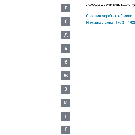
палатка давно вже стала п
Г
Словник української мови: в 
Ґ
Наукова думка, 1970—198
Д
Е
Є
Ж
З
И
І
Ї