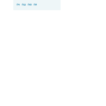
пч
пш
пю
пя