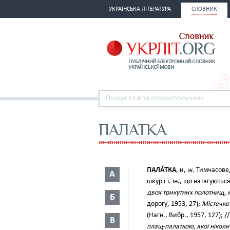
УКРАЇНСЬКА ЛІТЕРАТУРА
СЛОВНИК
ПАЛАТКА
ПАЛА́ТКА
, и,
ж.
Тимчасове,
А
шкур і т. ін., що натягують
двох трикутних полотнищ, к
Б
дорогу, 1953, 27);
Містечко
(Нагн., Вибр., 1957, 127); /
В
плащ-палаткою, якої ніколи 