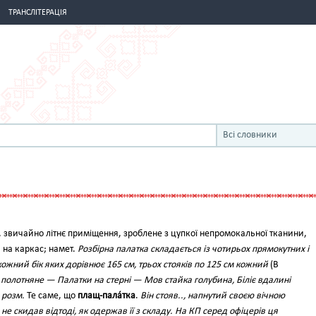
ТРАНСЛІТЕРАЦІЯ
Всі словники
 звичайно літнє приміщення, зроблене з цупкої непромокальної тканини,
ся на каркас; намет.
Розбірна палатка складається із чотирьох прямокутних і
ожний бік яких дорівнює 165 см, трьох стояків по 125 см кожний
(В
 полотняне — Палатки на стерні — Мов стайка голубина, Біліє вдалині
/
розм.
Те саме, що
плащ-пала́тка
.
Він стояв.., напнутий своєю вічною
не скидав відтоді, як одержав її з складу. На КП серед офіцерів ця