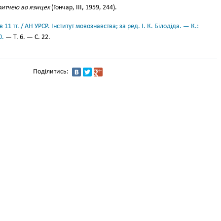
ритчею во язицех
(Гончар, III, 1959, 244).
11 тт. / АН УРСР. Інститут мовознавства; за ред. І. К. Білодіда. — К.:
0.
— Т. 6. — С. 22.
Поділитись: