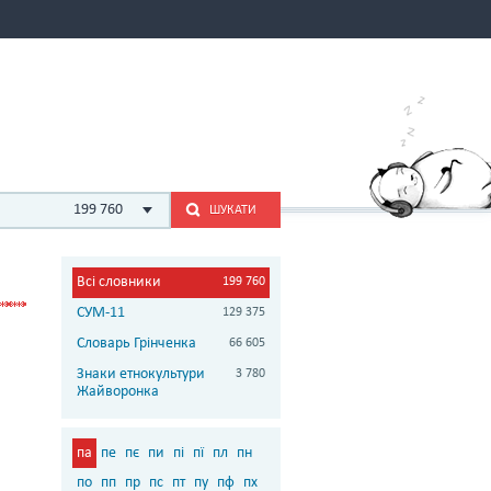
199 760
ШУКАТИ
Всі словники
199 760
СУМ-11
129 375
Словарь Грінченка
66 605
Знаки етнокультури
3 780
Жайворонка
па
пе
пє
пи
пі
пї
пл
пн
по
пп
пр
пс
пт
пу
пф
пх