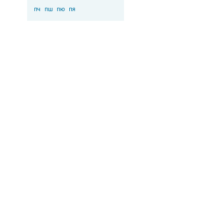
пч
пш
пю
пя