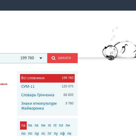
199 760
ШУКАТИ
Всі словники
199 760
СУМ-11
129 375
Словарь Грінченка
66 605
Знаки етнокультури
3 780
Жайворонка
па
пе
пє
пи
пі
пї
пл
пн
по
пп
пр
пс
пт
пу
пф
пх