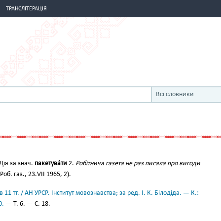
ТРАНСЛІТЕРАЦІЯ
Всі словники
Дія за знач.
пакетува́ти
2.
Робітнича газета не раз писала про вигоди
Роб. газ., 23.VІІ 1965, 2).
11 тт. / АН УРСР. Інститут мовознавства; за ред. І. К. Білодіда. — К.:
0.
— Т. 6. — С. 18.