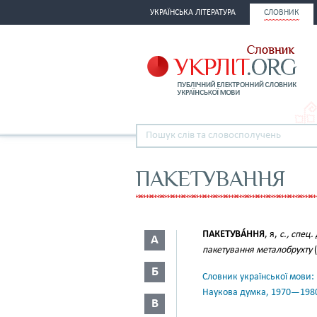
УКРАЇНСЬКА ЛІТЕРАТУРА
СЛОВНИК
ПАКЕТУВАННЯ
ПАКЕТУВА́ННЯ
, я,
с., спец.
А
пакетування металобрухту
(
Б
Словник української мови: в 
Наукова думка, 1970—198
В