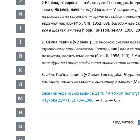
З
◊
Ні па́ва, ні воро́на
— той, хто у своїх поглядах, інтере
інших;
Як (мов, на́че
і т. ін.
)
па́ва
хто —
У яскравому, 
И
на розказ пана старости! — кричить і собі ж червоний
вбраний парубок
(Фр., VIII, 1952, 63);
Багато живе С
І
вся в шовках, як пава
(Чорн., Визвол. земля, 1950, 29
Ї
2. Самка павича (у 2 знач.).
За високою скелею плава
стриженому дерні похожали
[походжали]
пави та па
Й
розпустив, ходить коло пави
(Сос., II, 1958, 113); * У 
отак підвела і попід самісінькою аркою павою попл
К
3.
діал.
Пір’їна павича (у 2 знач.) як оздоба.
Недавно 
киптарик, писану дзьобенку, крисаньку з павами
(Мар
Л
Словник української мови: в 11 тт. / АН УРСР. Інститут
М
Наукова думка, 1970—1980.
— Т. 6. — С. 7.
Н
Поділитись:
О