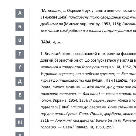
ПА
,
невідм., с.
Окремий рух у танці з певною постан
А
Заньковецька]
пристрасну пісню своєрідним грудни
дрібними па
(Минуле укр. театру, 1953, 116);
Високий
Б
тим часом самі робили п а вальса і дотримувалися р
В
ПА́ВА
, и,
ж.
Г
1. Великий південноазіатський птах родини фазанов
довгий барвистий хвіст, що розпускається у вигляді 
Ґ
невчений в товаристві Голову схиляє
(Фр., XI, 1952, 7
Уздрівши коршака, що в небесах кружляє, — Все птаст
курчат до пишнохвостих пав
(Міцк., Пан ТадеУш, пере
Д
Горда, пихата людина. —
Мої листи, діду, троє пар 
пихкаючи люлькою. — Яка пава! — сказав жовнір, 
Е
Гомон. Україна, 1954, 135); //
перен., розм.
Жінка з г
підвелась
[Ніна]
і пішла до дзеркала. Вона стежила в
Є
оці два останні роки. Пава. Пишна, фарбиста, краси
231); —
Але ж які там дівчата! Бачив би ти їх, Ром
Ж
головою. — Пави!
(Гончар, III, 1959, 299).