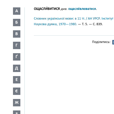
ОЩАСЛИ́ВИТИСЯ
див.
ощасли́влюватися
.
А
Словник української мови: в 11 тт. / АН УРСР. Інститут
Б
Наукова думка, 1970—1980.
— Т. 5. — С. 839.
В
Поділитись:
Г
Ґ
Д
Е
Є
Ж