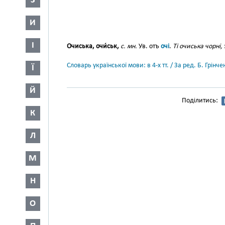
З
И
І
Очиська, очи́ськ,
с. мн.
Ув. отъ
очі
.
Ті очиська чорні,
Словарь української мови: в 4-х тт. / За ред. Б. Грін
Ї
Й
Поділитись:
К
Л
М
Н
О