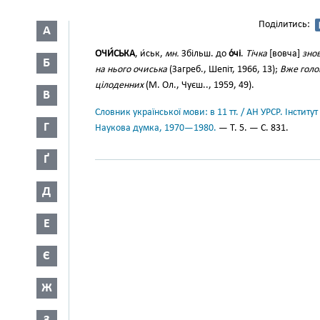
Поділитись:
А
ОЧИ́СЬКА
, и́ськ,
мн.
Збільш. до
о́чі
.
Тічка
[вовча]
знов
Б
на нього очиська
(Загреб., Шепіт, 1966, 13);
Вже голов
цілоденних
(М. Ол., Чуєш.., 1959, 49).
В
Словник української мови: в 11 тт. / АН УРСР. Інститут
Г
Наукова думка, 1970—1980.
— Т. 5. — С. 831.
Ґ
Д
Е
Є
Ж