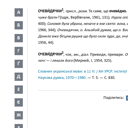
1
ОЧЕВИ́ДЯЧКИ
,
присл., розм.
Те саме, що
очеви́дно.
А
чуже брати?
(Іщук, Вербівчани, 1961, 131);
Нурла опі
400);
Соломія була убрана, неначе в яке свято: вона,
Б
1966, 344);
Очевидячки, о. Альойзій думав, що о. Ва
Данило вже бігцем рушив що було сили туди, де, оч
В
1956, 44).
Г
2
ОЧЕВИ́ДЯЧКИ
, чок,
мн., діал.
Привиди, примари.
О
ночі — і лякали його
(Мирний, І, 1954, 325).
Ґ
Словник української мови: в 11 тт. / АН УРСР. Інститут
Д
Наукова думка, 1970—1980.
— Т. 5. — С. 830.
Е
Поділитись:
Є
Ж