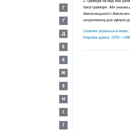
2. Гравюра на міді або ци
Г
такої гравюри.
Ми знаємо ря
Хмельницького і Хмельни
Ґ
загрунтовану для офорта д
Словник української мови: в 
Д
Наукова думка, 1970—198
Е
Є
Ж
З
И
І
Ї