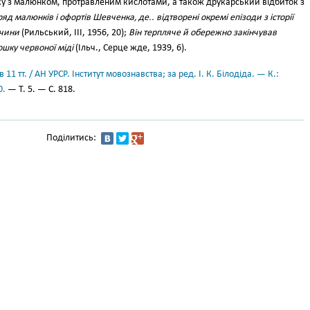
нку з малюнком, протравленим кислотами, а також друкарський відбиток з
д малюнків і офортів Шевченка, де.. відтворені окремі епізоди з історії
ччини
(Рильський, III, 1956, 20);
Він терпляче й обережно закінчував
ошку червоної міді
(Ільч., Серце жде, 1939, 6).
11 тт. / АН УРСР. Інститут мовознавства; за ред. І. К. Білодіда. — К.:
0.
— Т. 5. — С. 818.
Поділитись: