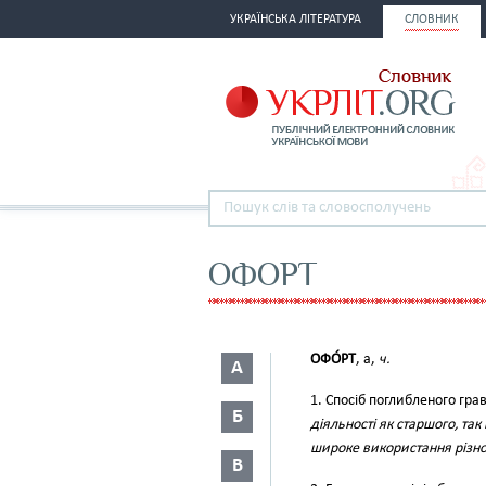
УКРАЇНСЬКА ЛІТЕРАТУРА
СЛОВНИК
ОФОРТ
ОФО́РТ
, а,
ч.
А
1. Спосіб поглибленого гра
Б
діяльності як старшого, та
широке використання різном
В