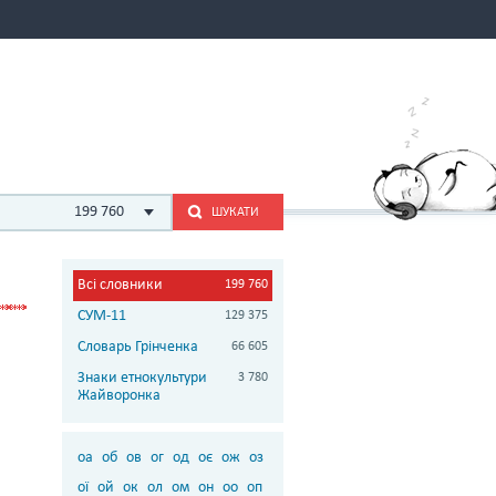
199 760
ШУКАТИ
Всі словники
199 760
СУМ-11
129 375
Словарь Грінченка
66 605
Знаки етнокультури
3 780
Жайворонка
оа
об
ов
ог
од
оє
ож
оз
ої
ой
ок
ол
ом
он
оо
оп