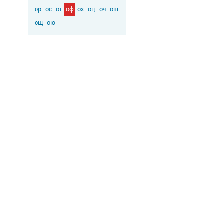
ор
ос
от
оф
ох
оц
оч
ош
ощ
ою