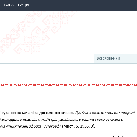
ТРАНСЛІТЕРАЦІЯ
Всі словники
вірування на металі за допомогою кислот.
Однією з позитивних рис творчої
к і молодшого покоління майстрів українського радянського естампа є
анітних технік офорта і літографії
(Мист., 5, 1956, 9).