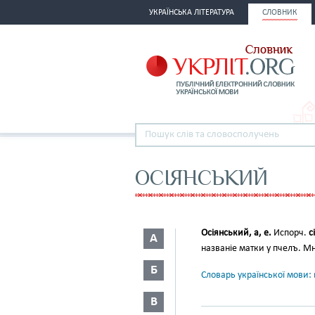
УКРАЇНСЬКА ЛІТЕРАТУРА
СЛОВНИК
ОСІЯНСЬКИЙ
Осіянський, а, е.
Испорч.
с
А
названіе матки у пчелъ. М
Б
Словарь української мови: в
В