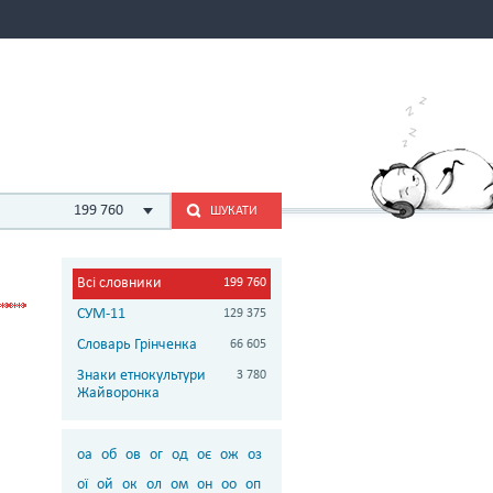
199 760
ШУКАТИ
Всі словники
199 760
СУМ-11
129 375
Словарь Грінченка
66 605
Знаки етнокультури
3 780
Жайворонка
оа
об
ов
ог
од
оє
ож
оз
ої
ой
ок
ол
ом
он
оо
оп