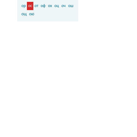
ор
ос
от
оф
ох
оц
оч
ош
ощ
ою