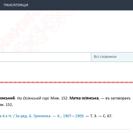
ТРАНСЛІТЕРАЦІЯ
Всі словники
іонський
.
На Осіянській горі.
Мнж. 152.
Матка осіянська
, — въ заговорахъ
нж. 152.
 4-х тт. / За ред. Б. Грінченка. — К., 1907—1909.
— Т. 3. — С. 67.