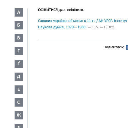
ОСІНИ́ТИСЯ
див.
осіня́тися
.
А
Словник української мови: в 11 тт. / АН УРСР. Інститут
Б
Наукова думка, 1970—1980.
— Т. 5. — С. 765.
В
Поділитись:
Г
Ґ
Д
Е
Є
Ж