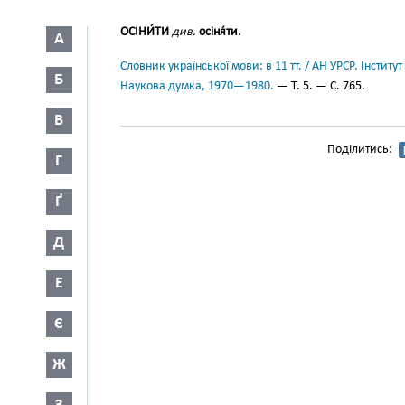
ОСІНИ́ТИ
див.
осіня́ти
.
А
Словник української мови: в 11 тт. / АН УРСР. Інститут
Б
Наукова думка, 1970—1980.
— Т. 5. — С. 765.
В
Поділитись:
Г
Ґ
Д
Е
Є
Ж