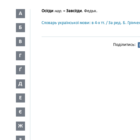
Осігди
нар.
=
Завсігди
. Федьк.
А
Словарь української мови: в 4-х тт. / За ред. Б. Грін
Б
В
Поділитись:
Г
Ґ
Д
Е
Є
Ж