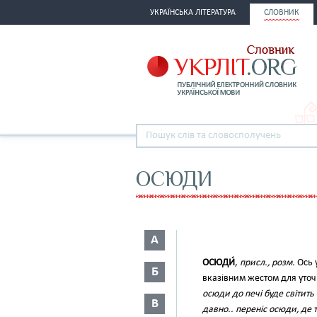
УКРАЇНСЬКА ЛІТЕРАТУРА
СЛОВНИК
ОСЮДИ
А
ОСЮДИ́
,
присл., розм.
Ось 
Б
вказівним жестом для уточн
осюди до печі буде світить
В
давно.. переніс осюди, де 