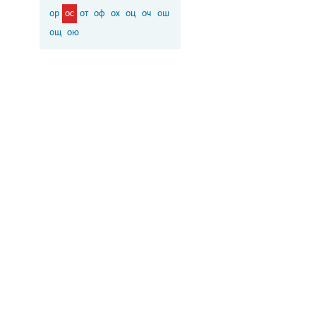
ор
ос
от
оф
ох
оц
оч
ош
ощ
ою