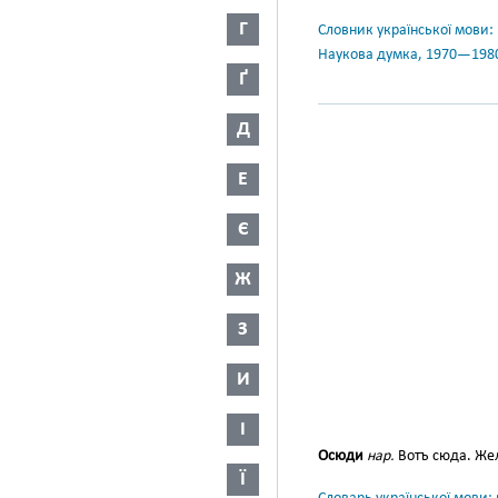
Г
Словник української мови: в 
Наукова думка, 1970—198
Ґ
Д
Е
Є
Ж
З
И
І
Осюди
нар.
Вотъ сюда. Же
Ї