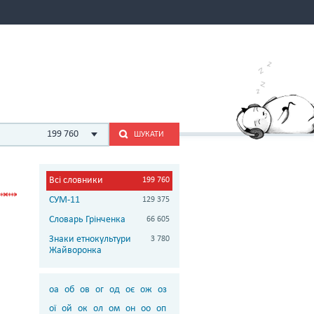
199 760
ШУКАТИ
Всі словники
199 760
СУМ-11
129 375
Словарь Грінченка
66 605
Знаки етнокультури
3 780
Жайворонка
оа
об
ов
ог
од
оє
ож
оз
ої
ой
ок
ол
ом
он
оо
оп