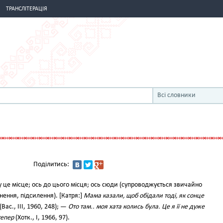
ТРАНСЛІТЕРАЦІЯ
Всі словники
Поділитись:
у це місце; ось до цього місця; ось сюди (супроводжується звичайно
ення, підсилення). [Катря:]
Мама казали, щоб обідали тоді, як сонце
(Вас., III, 1960, 248); —
Ото там.. моя хата колись була. Це я її не дуже
тепер
(Хотк., І, 1966, 97).