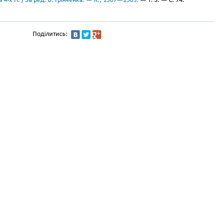
 4-х тт. / За ред. Б. Грінченка. — К., 1907—1909.
— Т. 3. — С. 74.
Поділитись: