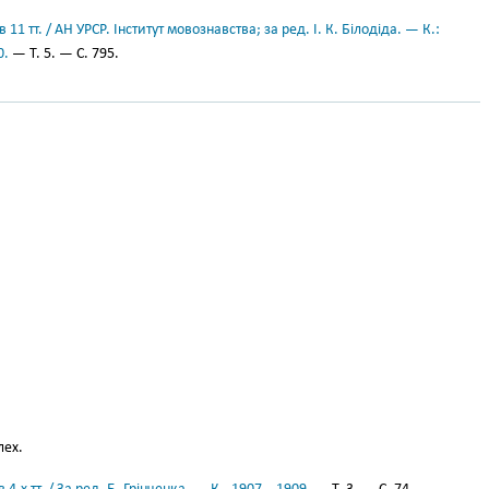
11 тт. / АН УРСР. Інститут мовознавства; за ред. І. К. Білодіда. — К.:
0.
— Т. 5. — С. 795.
лех.