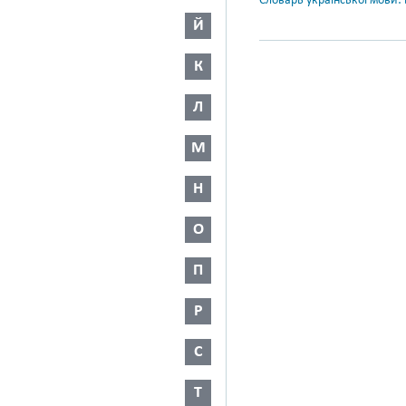
Словарь української мови: в
Й
К
Л
М
Н
О
П
Р
С
Т