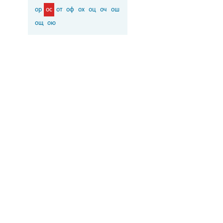
ор
ос
от
оф
ох
оц
оч
ош
ощ
ою