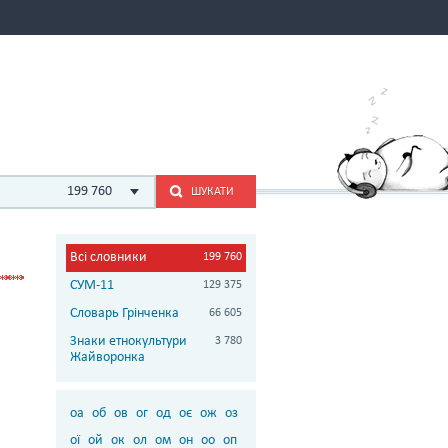
199 760
ШУКАТИ
Всі словники
199 760
СУМ-11
129 375
Словарь Грінченка
66 605
Знаки етнокультури
3 780
Жайворонка
оа
об
ов
ог
од
оє
ож
оз
ої
ой
ок
ол
ом
он
оо
оп