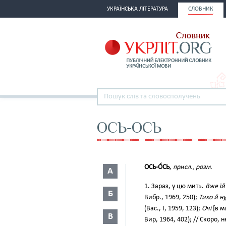
УКРАЇНСЬКА ЛІТЕРАТУРА
СЛОВНИК
ОСЬ-ОСЬ
ОСЬ-О́СЬ
,
присл., розм.
А
1. Зараз, у цю мить.
Вже їй
Б
Вибр., 1969, 250);
Тихо й н
(Вас., І, 1959, 123);
Очі
[в м
В
Вир, 1964, 402); // Скоро,