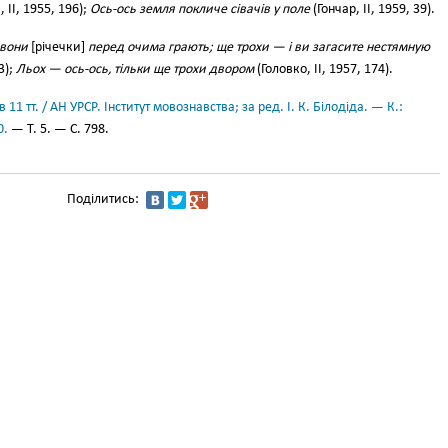
 II, 1955, 196);
Ось-ось земля покличе сівачів у поле
(Гончар, II, 1959, 39).
 вони
[річечки]
перед очима грають; ще трохи — і ви загасите нестямную
3);
Льох — ось-ось, тільки ще трохи двором
(Головко, II, 1957, 174).
11 тт. / АН УРСР. Інститут мовознавства; за ред. І. К. Білодіда. — К.:
0.
— Т. 5. — С. 798.
Поділитись: