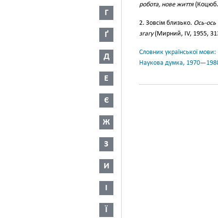
робота, нове життя
(Коцюб.,
Г
2. Зовсім близько.
Ось-ось
Ґ
згагу
(Мирний, IV, 1955, 31
Словник української мови: в 
Д
Наукова думка, 1970—198
Е
Є
Ж
З
И
І
Ї