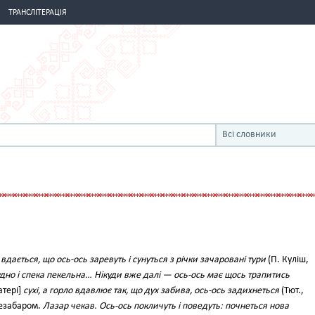
ТРАНСЛІТЕРАЦІЯ
Всі словники
 вдається, що ось-ось заревуть і сунуться з річки зачаровані тури
(П. Куліш,
удно і спека пекельна… Нікуди вже далі — ось-ось має щось трапитись
атері]
сухі, а горло вдавлює так, що дух забива, ось-ось задихнеться
(Тют.,
 незабаром.
Лазар чекав. Ось-ось покличуть і поведуть: почнеться нова