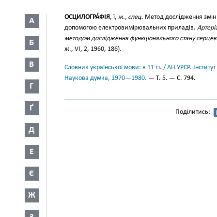
ОСЦИЛОГРА́ФІЯ
, ї,
ж., спец.
Метод дослідження змін 
А
допомогою електровимірювальних приладів.
Артері
методом дослідження функціонального стану серцево
Б
ж., VI, 2, 1960, 186).
В
Словник української мови: в 11 тт. / АН УРСР. Інститут
Наукова думка, 1970—1980.
— Т. 5. — С. 794.
Г
Ґ
Поділитись:
Д
Е
Є
Ж