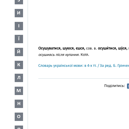
З
И
І
Ї
Осушуватися, шуюся, єшся,
сов. в.
осуши́тися, шу́ся
Й
осушивсь після купання.
Котл.
К
Словарь української мови: в 4-х тт. / За ред. Б. Грін
Л
Поділитись:
М
Н
О