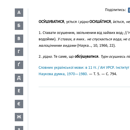
Поділитись:
А
ОСУ́ШУВАТИСЯ
, ується
і рідко
ОСУША́ТИСЯ
, а́ється,
не
Б
1. Ставати осушеним, звільненим від зайвих вод; // 
В
водойми).
У ставах, в яких.. не спускається вода, н
малоцінними видами
(Наука.., 10, 1966, 22).
Г
2.
рідко.
Те саме, що
обсу́шуватися
.
Турн осушивсь пі
Ґ
Словник української мови: в 11 тт. / АН УРСР. Інститут
Наукова думка, 1970—1980.
— Т. 5. — С. 794.
Д
Е
Є
Ж