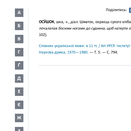
Поділитись:
А
ОСУ́ШОК
, шка,
ч., діал.
Шматок, окраєць сухого хліб
Б
почалапав босими ногами до судника, щоб натерти 
102).
В
Словник української мови: в 11 тт. / АН УРСР. Інститут
Г
Наукова думка, 1970—1980.
— Т. 5. — С. 794.
Ґ
Д
Е
Є
Ж