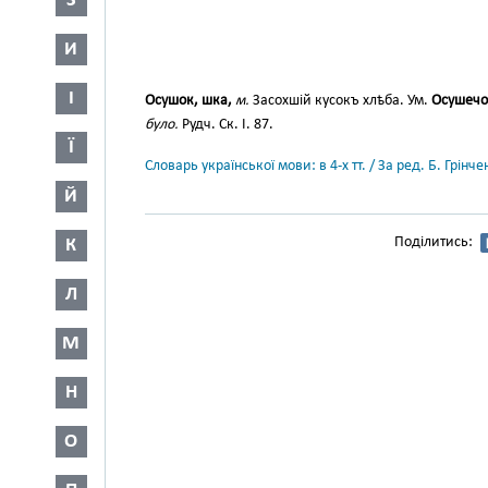
З
И
І
Осушок, шка,
м.
Засохшій кусокъ хлѣба. Ум.
Осушечо
було.
Рудч. Ск. І. 87.
Ї
Словарь української мови: в 4-х тт. / За ред. Б. Грін
Й
Поділитись:
К
Л
М
Н
О