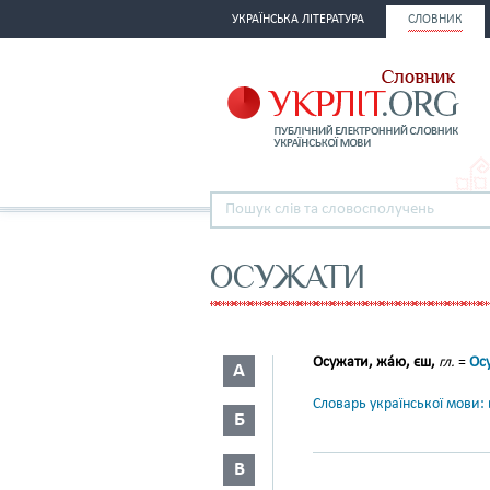
УКРАЇНСЬКА ЛІТЕРАТУРА
СЛОВНИК
ОСУЖАТИ
Осужати, жа́ю, єш,
гл.
=
Ос
А
Словарь української мови: в
Б
В