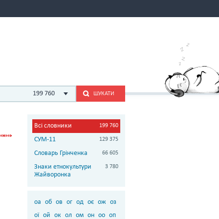
199 760
ШУКАТИ
Всі словники
199 760
СУМ-11
129 375
Словарь Грінченка
66 605
Знаки етнокультури
3 780
Жайворонка
оа
об
ов
ог
од
оє
ож
оз
ої
ой
ок
ол
ом
он
оо
оп