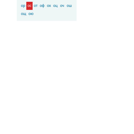
ор
ос
от
оф
ох
оц
оч
ош
ощ
ою