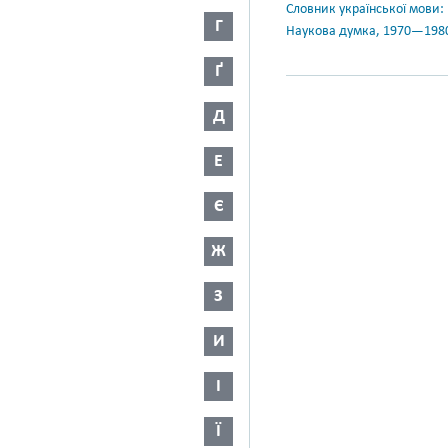
Словник української мови: в 
Г
Наукова думка, 1970—198
Ґ
Д
Е
Є
Ж
З
И
І
Ї