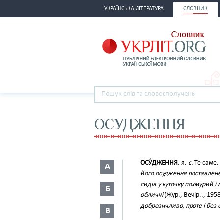
УКРАЇНСЬКА ЛІТЕРАТУРА
СЛОВНИК
ОСУДЖЕННЯ
ОСУ́ДЖЕННЯ
, я,
с.
Те саме,
А
його осудження поставлене 
сидів у куточку похмурий і
Б
обличчі
(Жур., Вечір.., 1958
доброзичливо, проте і без
В