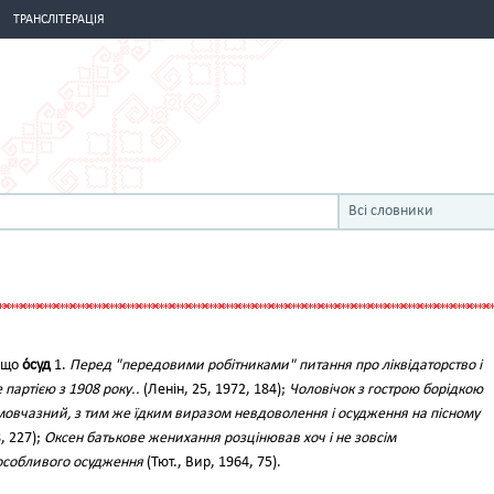
ТРАНСЛІТЕРАЦІЯ
Всі словники
 що
о́суд
1.
Перед "передовими робітниками" питання про ліквідаторство і
партією з 1908 року..
(Ленін, 25, 1972, 184);
Чоловічок з гострою борідкою
 мовчазний, з тим же їдким виразом невдоволення і осудження на пісному
, 227);
Оксен батькове женихання розцінював хоч і не зовсім
 особливого осудження
(Тют., Вир, 1964, 75).