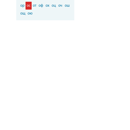
ор
ос
от
оф
ох
оц
оч
ош
ощ
ою