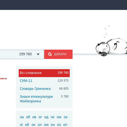
199 760
ШУКАТИ
Всі словники
199 760
СУМ-11
129 375
Словарь Грінченка
66 605
Знаки етнокультури
3 780
Жайворонка
оа
об
ов
ог
од
оє
ож
оз
ої
ой
ок
ол
ом
он
оо
оп