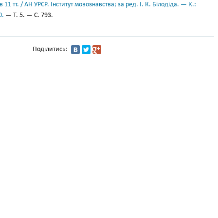
11 тт. / АН УРСР. Інститут мовознавства; за ред. І. К. Білодіда. — К.:
0.
— Т. 5. — С. 793.
Поділитись: