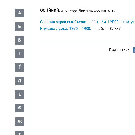
ОСТІ́ЙНИЙ
, а, е,
мор.
Який має остійність.
А
Словник української мови: в 11 тт. / АН УРСР. Інститут
Б
Наукова думка, 1970—1980.
— Т. 5. — С. 787.
В
Поділитись:
Г
Ґ
Д
Е
Є
Ж