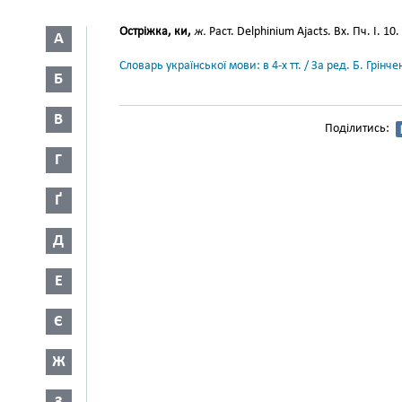
Остріжка, ки,
ж.
Раст. Delphinium Ajacts. Вх. Пч. І. 10.
А
Словарь української мови: в 4-х тт. / За ред. Б. Грін
Б
В
Поділитись:
Г
Ґ
Д
Е
Є
Ж