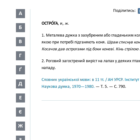
Поділитись:
А
ОСТРО́ГА
, и,
ж.
Б
1. Металева дужка з зазубреним або гладеньким кол
В
якою при потребі підганяють коня.
Шрам стиснув кон
Косачов дав острогами під боки коневі. Кінь стрілою
Г
2. Роговий загострений виріст на лапах у деяких пта
нападу.
Ґ
Словник української мови: в 11 тт. / АН УРСР. Інститут
Д
Наукова думка, 1970—1980.
— Т. 5. — С. 790.
Е
Є
Ж