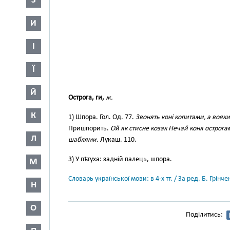
З
И
І
Ї
Й
Острога, ги,
ж.
К
1) Шпора. Гол. Од. 77.
Звонять коні копитами, а вояк
Пришпорить.
Ой як стисне козак Нечай коня острога
Л
шаблями.
Лукаш. 110.
3) У пѣтуха: задній палець, шпора.
М
Словарь української мови: в 4-х тт. / За ред. Б. Грін
Н
О
Поділитись: