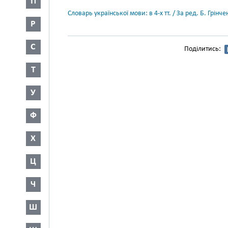
П
Словарь української мови: в 4-х тт. / За ред. Б. Грін
Р
С
Поділитись:
Т
У
Ф
Х
Ц
Ч
Ш