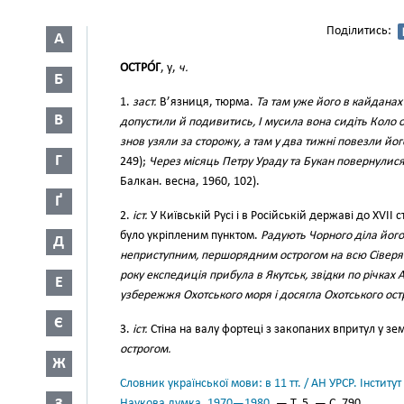
Поділитись:
А
ОСТРО́Г
, у,
ч.
Б
1.
заст.
В’язниця, тюрма.
Та там уже його в кайдана
В
допустили й подивитись, І мусила вона сидіть Коло 
знов узяли за сторожу, а там у два тижні повезли його
Г
249);
Через місяць Петру Ураду та Букан повернулися 
Балкан. весна, 1960, 102).
Ґ
2.
іст.
У Київській Русі і в Російській державі до XVII
було укріпленим пунктом.
Радують Чорного діла його 
Д
неприступним, першорядним острогом на всю Сівер
року експедиція прибула в Якутськ, звідки по річках А
Е
узбережжя Охотського моря і досягла Охотського ост
Є
3.
іст.
Стіна на валу фортеці з закопаних впритул у зем
острогом.
Ж
Словник української мови: в 11 тт. / АН УРСР. Інститут
Наукова думка, 1970—1980.
— Т. 5. — С. 790.