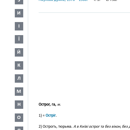
З
И
І
Ї
Й
К
Л
М
Н
Острог, га,
м.
1) =
Остріг
.
О
2) Острогъ, тюрьма.
А в Київі острог та без вікон, без