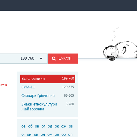
199 760
ШУКАТИ
Всі словники
199 760
СУМ-11
129 375
Словарь Грінченка
66 605
Знаки етнокультури
3 780
Жайворонка
оа
об
ов
ог
од
оє
ож
оз
ої
ой
ок
ол
ом
он
оо
оп