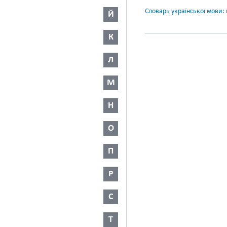
Словарь української мови: в
Й
К
Л
М
Н
О
П
Р
С
Т