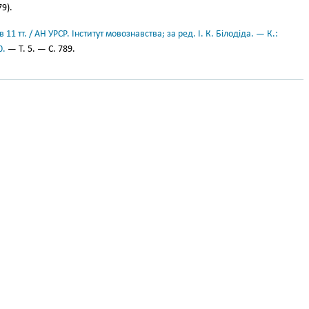
79).
11 тт. / АН УРСР. Інститут мовознавства; за ред. І. К. Білодіда. — К.:
0.
— Т. 5. — С. 789.