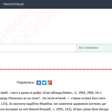
ТРАНСЛІТЕРАЦІЯ
Всі словники
Поділитись:
стрий.
І мечі в руках їх добрі, Острі обоюду
(Шевч., II, 1963, 289);
Не з
реду Поженеш ти на поле!.. Не пісок м’який, — стерня острая Босі ноги
, 115);
За хвилину надбігла Марійка, так замотана здоровою хусткою, що
ик визирав на світ божий
(Коцюб., І, 1955, 131);
Остра і різка була бесіда