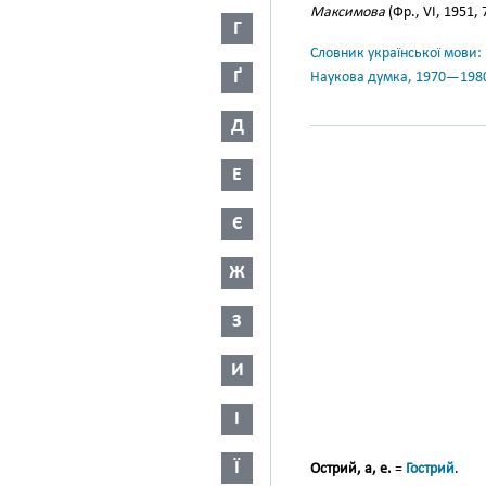
Максимова
(Фр., VI, 1951, 
Г
Словник української мови: в 
Ґ
Наукова думка, 1970—198
Д
Е
Є
Ж
З
И
І
Ї
Острий, а, е.
=
Гострий
.