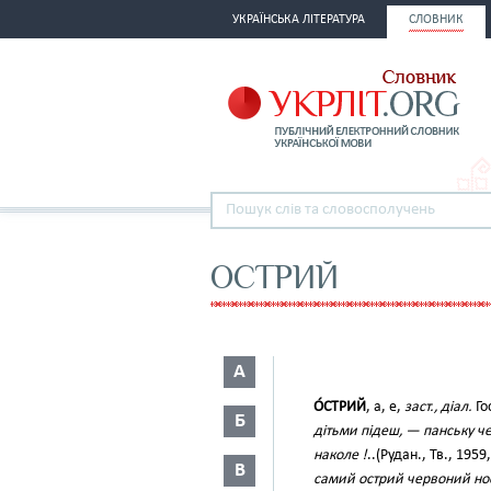
УКРАЇНСЬКА ЛІТЕРАТУРА
СЛОВНИК
ОСТРИЙ
А
О́СТРИЙ
, а, е,
заст., діал.
Го
Б
дітьми підеш, — панську че
наколе !
..(Рудан., Тв., 1959
В
самий острий червоний нос