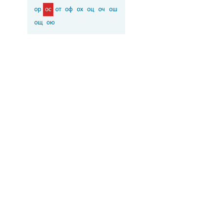
ор
ос
от
оф
ох
оц
оч
ош
ощ
ою