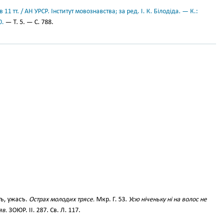
11 тт. / АН УРСР. Інститут мовознавства; за ред. І. К. Білодіда. — К.:
0.
— Т. 5. — С. 788.
хъ, ужасъ.
Острах молодих трясе.
Мкр. Г. 53.
Усю ніченьку ні на волос не
яв.
ЗОЮР. II. 287. Св. Л. 117.