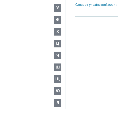
Словарь української мови: в
У
Ф
Х
Ц
Ч
Ш
Щ
Ю
Я