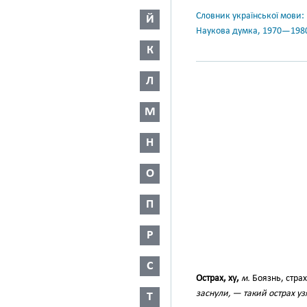
Словник української мови: в 
Й
Наукова думка, 1970—198
К
Л
М
Н
О
П
Р
С
Острах, ху,
м.
Боязнь, стра
заснули, — такий острах уз
Т