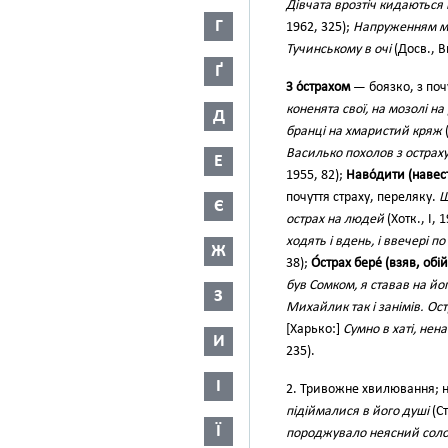
Дівчата врозтіч кидаються 
Г
1962, 325);
Напруженням моз
Тучинському в очі
(Досв., В
Ґ
З о́страхом
— боязко, з поч
коненята свої, на мозолі на
Д
бранці на хмаристий кряж
Василько похолов з остраху
Е
1955, 82);
Наво́дити (навести
почуття страху, переляку.
Щ
Є
острах на людей
(Хотк., І, 
ходять і вдень, і ввечері 
Ж
38);
О́страх бере́ (взяв, обій
був Сомком, я ставав на йо
З
Михайлик так і занімів. Ост
[Xарько:]
Сумно в хаті, нен
И
235).
І
2. Тривожне хвилювання; 
підіймалися в його душі
(Ст
Ї
породжувало неясний соло