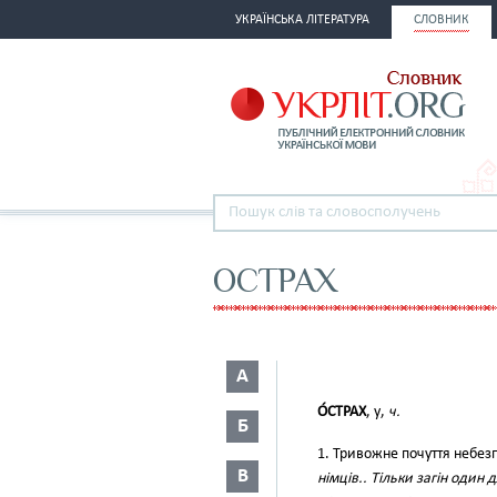
УКРАЇНСЬКА ЛІТЕРАТУРА
СЛОВНИК
ОСТРАХ
А
О́СТРАХ
, у,
ч.
Б
1. Тривожне почуття небез
В
німців.. Тільки загін один