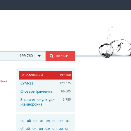
199 760
ШУКАТИ
Всі словники
199 760
СУМ-11
129 375
Словарь Грінченка
66 605
Знаки етнокультури
3 780
Жайворонка
оа
об
ов
ог
од
оє
ож
оз
ої
ой
ок
ол
ом
он
оо
оп