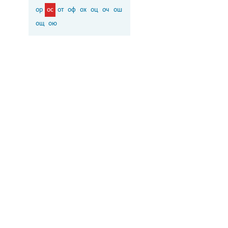
ор
ос
от
оф
ох
оц
оч
ош
ощ
ою