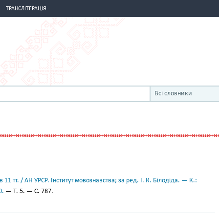
ТРАНСЛІТЕРАЦІЯ
Всі словники
11 тт. / АН УРСР. Інститут мовознавства; за ред. І. К. Білодіда. — К.:
0.
— Т. 5. — С. 787.