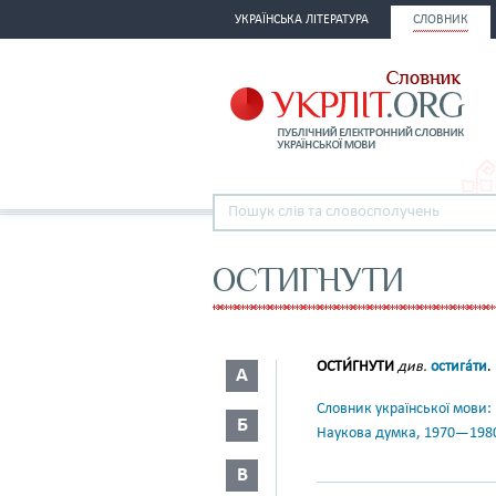
УКРАЇНСЬКА ЛІТЕРАТУРА
СЛОВНИК
ОСТИГНУТИ
ОСТИ́ГНУТИ
див.
остига́ти
.
А
Словник української мови: в 
Б
Наукова думка, 1970—198
В