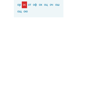
ор
ос
от
оф
ох
оц
оч
ош
ощ
ою