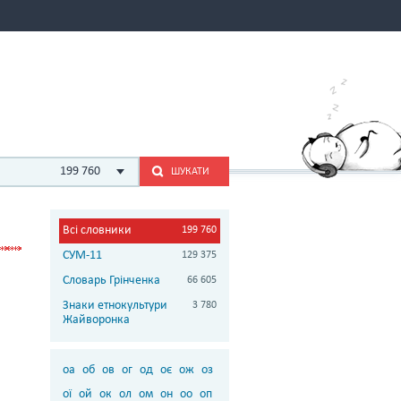
199 760
ШУКАТИ
Всі словники
199 760
СУМ-11
129 375
Словарь Грінченка
66 605
Знаки етнокультури
3 780
Жайворонка
оа
об
ов
ог
од
оє
ож
оз
ої
ой
ок
ол
ом
он
оо
оп