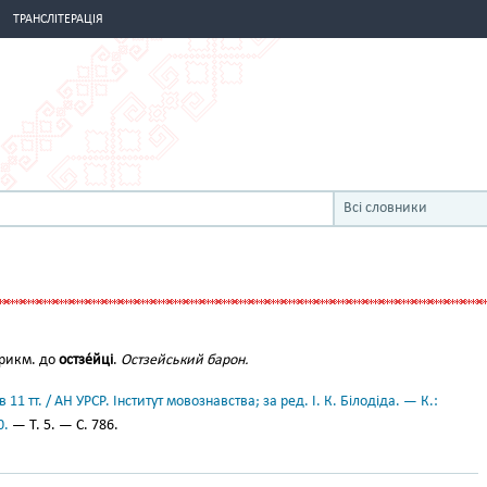
ТРАНСЛІТЕРАЦІЯ
Всі словники
рикм. до
остзе́йці
.
Остзейський барон.
11 тт. / АН УРСР. Інститут мовознавства; за ред. І. К. Білодіда. — К.:
0.
— Т. 5. — С. 786.