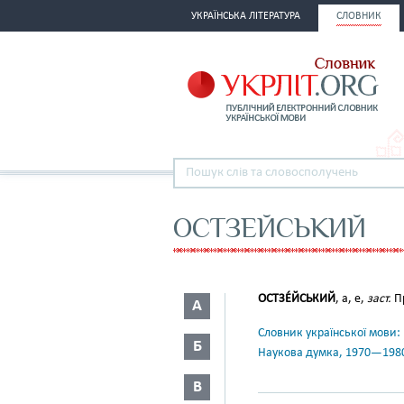
УКРАЇНСЬКА ЛІТЕРАТУРА
СЛОВНИК
ОСТЗЕЙСЬКИЙ
ОСТЗЕ́ЙСЬКИЙ
, а, е,
заст.
П
А
Словник української мови: в 
Б
Наукова думка, 1970—198
В