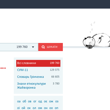
199 760
ШУКАТИ
Всі словники
199 760
СУМ-11
129 375
Словарь Грінченка
66 605
Знаки етнокультури
3 780
Жайворонка
оа
об
ов
ог
од
оє
ож
оз
ої
ой
ок
ол
ом
он
оо
оп