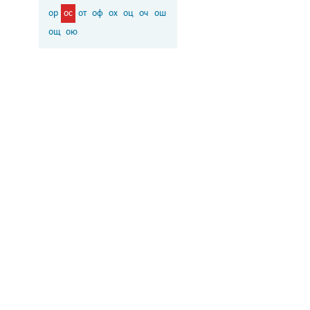
ор
ос
от
оф
ох
оц
оч
ош
ощ
ою