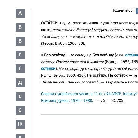
Поділитись:
А
ОСТА́ТОК
, тку,
ч., заст.
Залишок.
Прийшов нестаток, в
Б
шосе]
шатаються в безладді солдати, остатки частин
Чи ж людська споминка така слаба? Чи то його, мину
В
(Зеров, Вибр., 1966, 39).
Г
◊
Без оста́тку
— те саме, що
Без оста́нку
(
див.
оста́нк
остатку, Посуду потовкли в шматки
(Котл., І, 1952, 168
Ґ
оста́нки
)
.
Чи не справді се татари Людей позаймали,
Куліш, Вибр., 1969, 416);
На оста́тку; На оста́ток
— те
Д
Нікчемники!.. пеньки головаті!! — закричить на оста
Словник української мови: в 11 тт. / АН УРСР. Інститут
Е
Наукова думка, 1970—1980.
— Т. 5. — С. 785.
Є
Ж