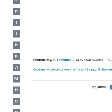
З
И
І
Ї
Й
К
Остаток, тку,
м.
=
Останок
1
.
Та як вони сміють! — ви
Л
Словарь української мови: в 4-х тт. / За ред. Б. Грін
М
Поділитись:
Н
О