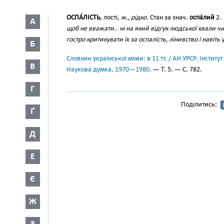
ОСПА́ЛІСТЬ
, лості,
ж., рідко.
Стан за знач.
оспа́лий
2.
А
щоб не вважати.. ні на який відгук людської хвали ч
гостро критикувати їх за оспалість, лінивство і навіть
Б
Словник української мови: в 11 тт. / АН УРСР. Інститут
В
Наукова думка, 1970—1980.
— Т. 5. — С. 782.
Г
Поділитись:
Ґ
Д
Е
Є
Ж