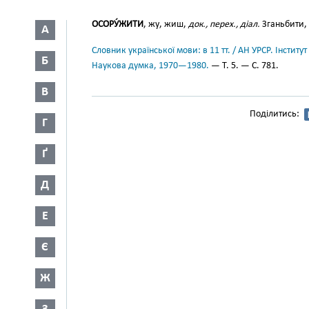
ОСОРУ́ЖИТИ
, жу, жиш,
док., перех., діал.
Зганьбити,
А
Словник української мови: в 11 тт. / АН УРСР. Інститут
Б
Наукова думка, 1970—1980.
— Т. 5. — С. 781.
В
Поділитись:
Г
Ґ
Д
Е
Є
Ж