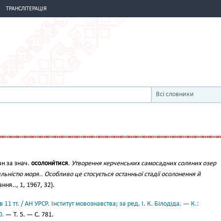
ТРАНСЛІТЕРАЦІЯ
Всі словники
ан за знач.
осолони́тися
.
Утворення керченських самосадних соляних озер
яльністю моря.. Особливо це стосується останньої стадії осолонення й
ння.., 1, 1967, 32).
11 тт. / АН УРСР. Інститут мовознавства; за ред. І. К. Білодіда. — К.:
0.
— Т. 5. — С. 781.