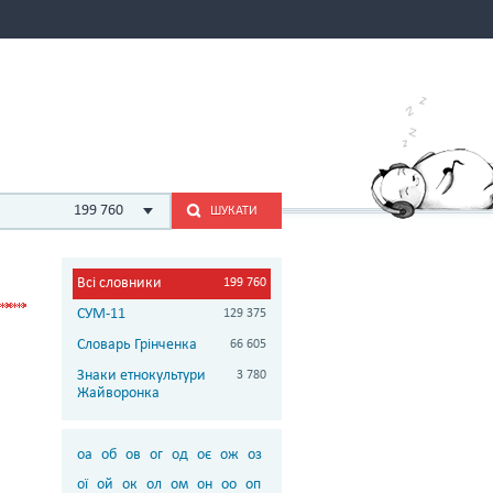
199 760
ШУКАТИ
Всі словники
199 760
СУМ-11
129 375
Словарь Грінченка
66 605
Знаки етнокультури
3 780
Жайворонка
оа
об
ов
ог
од
оє
ож
оз
ої
ой
ок
ол
ом
он
оо
оп