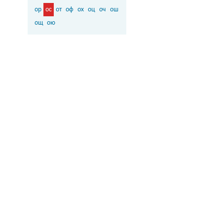
ор
ос
от
оф
ох
оц
оч
ош
ощ
ою