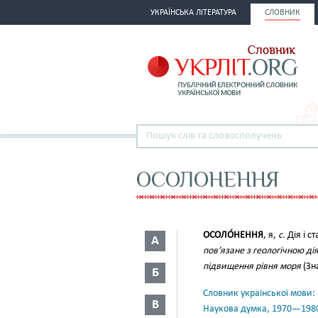
УКРАЇНСЬКА ЛІТЕРАТУРА
СЛОВНИК
ОСОЛОНЕННЯ
ОСОЛО́НЕННЯ
, я,
с.
Дія і ст
А
пов’язане з геологічною ді
підвищення рівня моря
(Зна
Б
Словник української мови: в 
В
Наукова думка, 1970—198