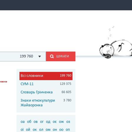
199 760
ШУКАТИ
Всі словники
199 760
СУМ-11
129 375
Словарь Грінченка
66 605
Знаки етнокультури
3 780
Жайворонка
оа
об
ов
ог
од
оє
ож
оз
ої
ой
ок
ол
ом
он
оо
оп