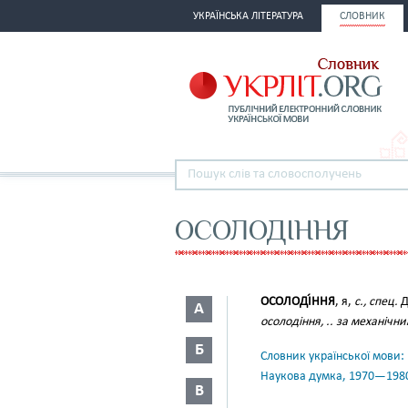
УКРАЇНСЬКА ЛІТЕРАТУРА
СЛОВНИК
ОСОЛОДІННЯ
ОСОЛОДІ́ННЯ
, я,
с., спец.
Д
А
осолодіння, .. за механічн
Б
Словник української мови: в 
Наукова думка, 1970—198
В