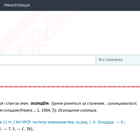
ТРАНСЛІТЕРАЦІЯ
Всі словники
ія і стан за знач.
осолоді́ти
.
Грунти різняться за ступенем.. солонцюватості,
им складом
(Наука.., 1, 1964, 5);
Осолодіння солонців.
11 тт. / АН УРСР. Інститут мовознавства; за ред. І. К. Білодіда. — К.:
0.
— Т. 5. — С. 781.