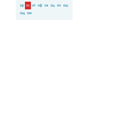
ор
ос
от
оф
ох
оц
оч
ош
ощ
ою