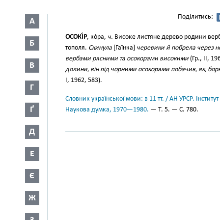
Поділитись:
А
ОСОКІ́Р
, ко́ра,
ч.
Високе листяне дерево родини вер
Б
тополя.
Скинула
[Гаїнка]
черевики й побрела через нег
вербами рясними та осокорами високими
(Гр., II, 19
В
долини, він під чорними осокорами побачив, як, бор
І, 1962, 583).
Г
Словник української мови: в 11 тт. / АН УРСР. Інститут
Ґ
Наукова думка, 1970—1980.
— Т. 5. — С. 780.
Д
Е
Є
Ж