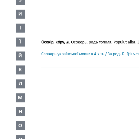
З
И
І
Ї
Осокір, ко́ру,
м.
Осокорь, родъ тополя, Populut alba. 
Словарь української мови: в 4-х тт. / За ред. Б. Грін
Й
К
Л
М
Н
О