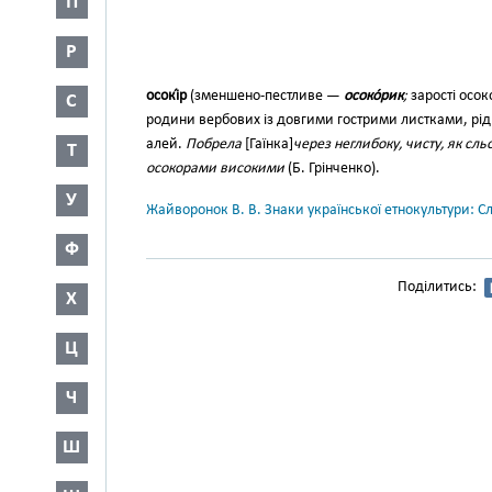
П
Р
осокі́р
(зменшено-пестливе —
осоко́рик
;
зарості осо
С
родини вербових із довгими гос­трими листками, рід т
алей.
Побрела
[Гаїнка]
через неглибоку, чисту, як сль
Т
осокорами високими
(Б. Грінченко).
У
Жайворонок В. В. Знаки української етнокультури: С
Ф
Поділитись:
Х
Ц
Ч
Ш