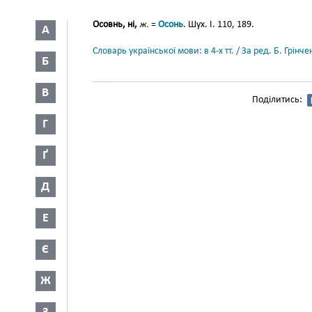
Осовнь, ні,
ж.
=
Осонь
. Шух. І. 110, 189.
А
Словарь української мови: в 4-х тт. / За ред. Б. Грін
Б
В
Поділитись:
Г
Ґ
Д
Е
Є
Ж