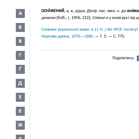
ОСНІ́ЖЕНИЙ
, а, е,
рідко.
Дієпр. пас. мин. ч. до
осні́ж
А
демони
(Коб., І, 1956, 222);
Співаю я у юнім русі під 
Б
Словник української мови: в 11 тт. / АН УРСР. Інститут
Наукова думка, 1970—1980.
— Т. 5. — С. 775.
В
Г
Поділитись:
Ґ
Д
Е
Є
Ж