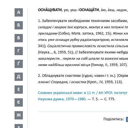
ОСНА́ЩУВАТИ
, ую, уєш
і
ОСНАЩА́ТИ
, а́ю, а́єш,
недок.
А
1. Забезпечувати необхідними технічними засобами
Б
складає і зварює їхні корпуси, монтує в них потужні
приладами
(Собко, Матв. затока, 1962, 15);
Жінки кл
В
хтось уже оснащує рубку радіоапаратурою, встановлю
341);
Соціалістична промисловість оснастила сільськ
Г
(Наука.., 6, 1959, 51); // Забезпечувати якими-небу
кавалеристи.. пиряли на собі шпали та важезні мішки
Ґ
ними найбільш вразливі місця
(Гончар, II, 1959, 107).
2. Обладнувати снастями (судно, човен і т. ін.). [Охрім
Д
ялини! Спорядив, і оснастив
(Кроп., IV, 1959, 113).
Е
Словник української мови: в 11 тт. / АН УРСР. Інститут
Наукова думка, 1970—1980.
— Т. 5. — С. 775.
Є
Ж
Поділитись: