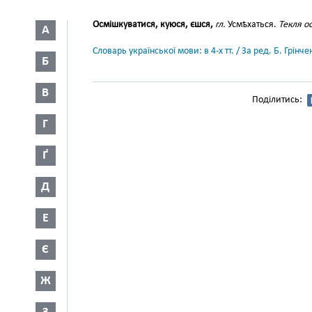
Осмішкуватися, куюся, єшся,
гл.
Усмѣхаться.
Текля о
А
Словарь української мови: в 4-х тт. / За ред. Б. Грін
Б
В
Поділитись:
Г
Ґ
Д
Е
Є
Ж