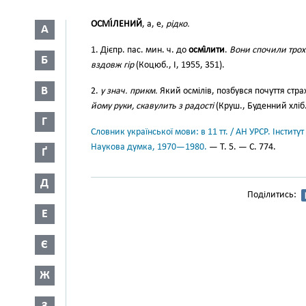
ОСМІ́ЛЕНИЙ
, а, е,
рідко.
А
1. Дієпр. пас. мин. ч. до
осмі́лити
.
Вони спочили трох
Б
вздовж гір
(Коцюб., І, 1955, 351).
В
2.
у знач. прикм.
Який осмілів, позбувся почуття стра
йому руки, скавулить з радості
(Круш., Буденний хліб..
Г
Словник української мови: в 11 тт. / АН УРСР. Інститут
Наукова думка, 1970—1980.
— Т. 5. — С. 774.
Ґ
Д
Поділитись:
Е
Є
Ж