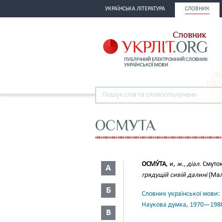
УКРАЇНСЬКА ЛІТЕРАТУРА
СЛОВНИК
ОСМУТА
ОСМУ́ТА
, и,
ж., діал.
Смуто
А
грядущій сивій далині
(Мал.
Б
Словник української мови: в 
Наукова думка, 1970—198
В