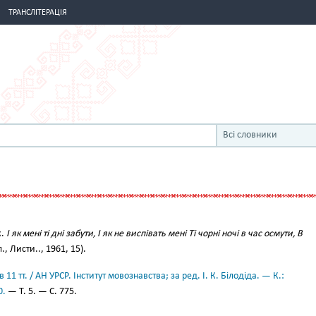
ТРАНСЛІТЕРАЦІЯ
Всі словники
к.
І як мені ті дні забути, І як не виспівать мені Ті чорні ночі в час осмути, В
, Листи.., 1961, 15).
11 тт. / АН УРСР. Інститут мовознавства; за ред. І. К. Білодіда. — К.:
0.
— Т. 5. — С. 775.