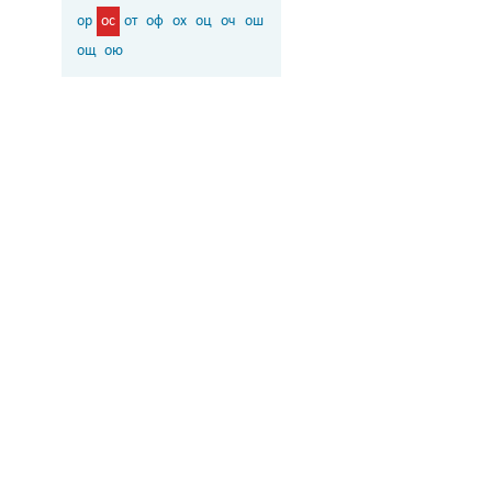
ор
ос
от
оф
ох
оц
оч
ош
ощ
ою