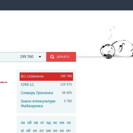
199 760
ШУКАТИ
Всі словники
199 760
СУМ-11
129 375
Словарь Грінченка
66 605
Знаки етнокультури
3 780
Жайворонка
оа
об
ов
ог
од
оє
ож
оз
ої
ой
ок
ол
ом
он
оо
оп