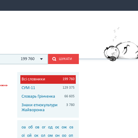
199 760
ШУКАТИ
Всі словники
199 760
СУМ-11
129 375
Словарь Грінченка
66 605
Знаки етнокультури
3 780
Жайворонка
оа
об
ов
ог
од
оє
ож
оз
ої
ой
ок
ол
ом
он
оо
оп