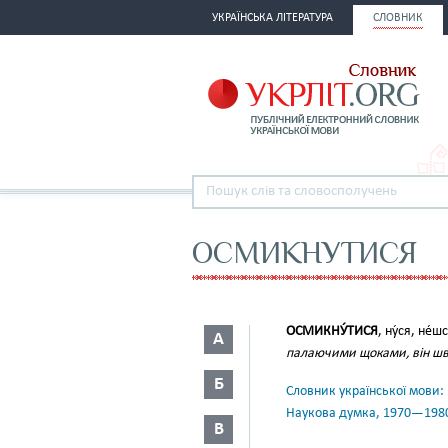
УКРАЇНСЬКА ЛІТЕРАТУРА
СЛОВНИК
ОСМИКНУТИСЯ
ОСМИКНУ́ТИСЯ
, ну́ся, не́ш
А
палаючими щоками, він шв
Б
Словник української мови: в 
Наукова думка, 1970—198
В