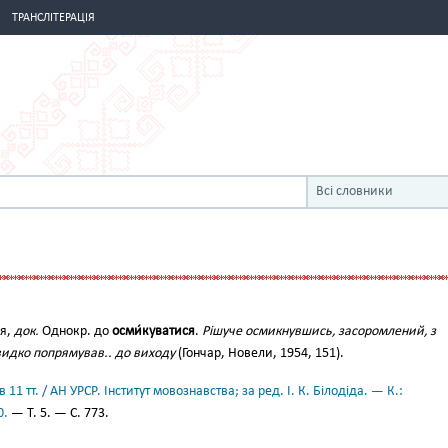
ТРАНСЛІТЕРАЦІЯ
Всі словники
ся,
док.
Однокр. до
осми́куватися
.
Рішуче осмикнувшись, засоромлений, з
идко попрямував.. до виходу
(Гончар, Новели, 1954, 151).
11 тт. / АН УРСР. Інститут мовознавства; за ред. І. К. Білодіда. — К.:
0.
— Т. 5. — С. 773.