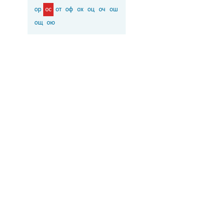
ор
ос
от
оф
ох
оц
оч
ош
ощ
ою